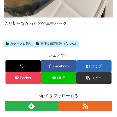
入り切らなかったので真空パック
カヤック＆釣り
料理＆低温調理（Anova）
シェアする
X
Facebook
はてブ
Pocket
LINE
コピー
sig01をフォローする