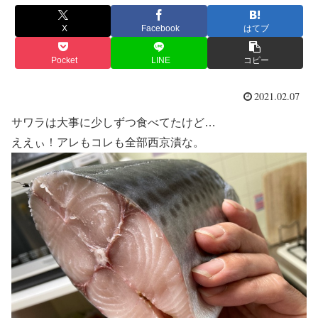
X
Facebook
はてブ
Pocket
LINE
コピー
2021.02.07
サワラは大事に少しずつ食べてたけど…
ええぃ！アレもコレも全部西京漬な。