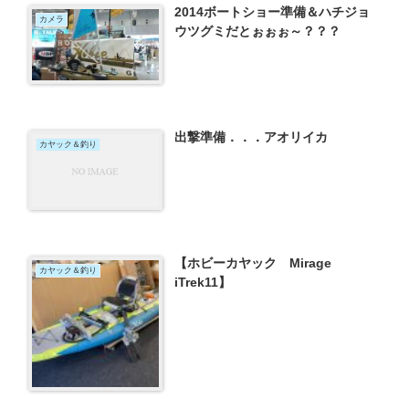
2014ボートショー準備＆ハチジョ
カメラ
ウツグミだとぉぉぉ～？？？
出撃準備．．．アオリイカ
カヤック＆釣り
【ホビーカヤック Mirage
カヤック＆釣り
iTrek11】