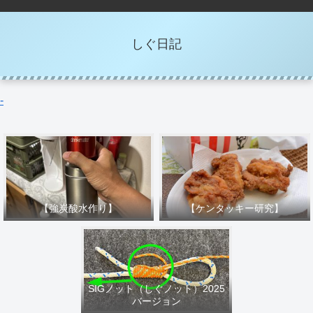
しぐ日記
-
【強炭酸水作り】
【ケンタッキー研究】
SIGノット（しぐノット）2025
バージョン