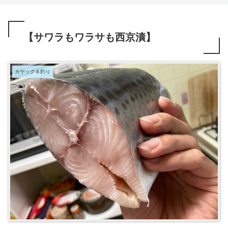
【サワラもワラサも西京漬】
カヤック＆釣り