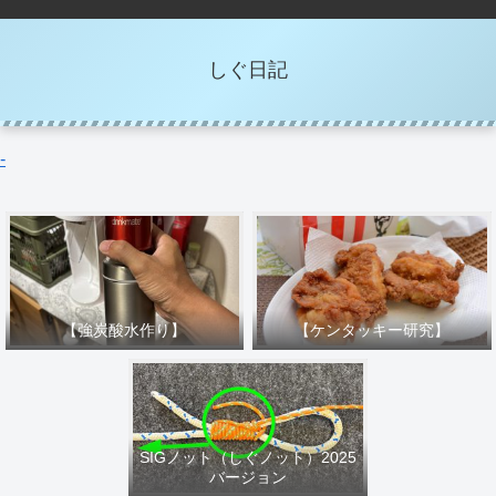
しぐ日記
-
【強炭酸水作り】
【ケンタッキー研究】
SIGノット（しぐノット）2025
バージョン