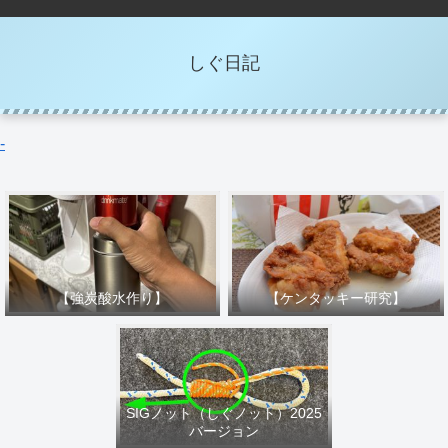
しぐ日記
-
【強炭酸水作り】
【ケンタッキー研究】
SIGノット（しぐノット）2025
バージョン