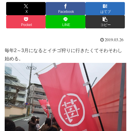
X
Facebook
はてブ
Pocket
LINE
コピー
2019.03.26
毎年2～3月になるとイチゴ狩りに行きたくてそわそわし
始める。