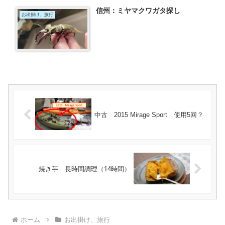
信州：ミヤマクワガタ探し
お出掛け、旅行
中古 2015 Mirage Sport 使用5回？
焼き芋 長時間調理（14時間）
ホーム
お出掛け、旅行