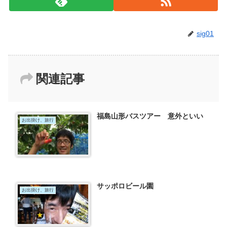
sig01
関連記事
福島山形バスツアー 意外といい
お出掛け、旅行
サッポロビール園
お出掛け、旅行