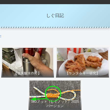
しぐ日記
-
【強炭酸水作り】
【ケンタッキー研究】
SIGノット（しぐノット）2025
バージョン