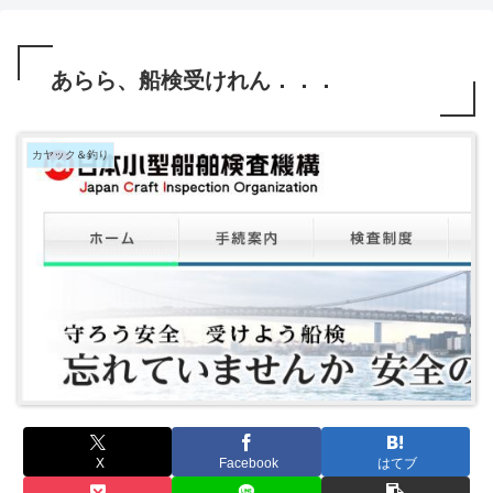
あらら、船検受けれん．．．
カヤック＆釣り
X
Facebook
はてブ