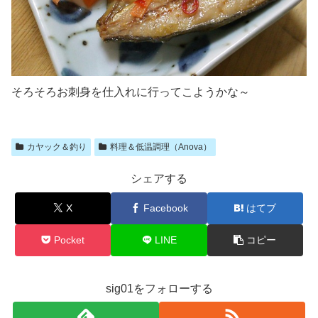
そろそろお刺身を仕入れに行ってこようかな～
カヤック＆釣り
料理＆低温調理（Anova）
シェアする
X
Facebook
はてブ
Pocket
LINE
コピー
sig01をフォローする