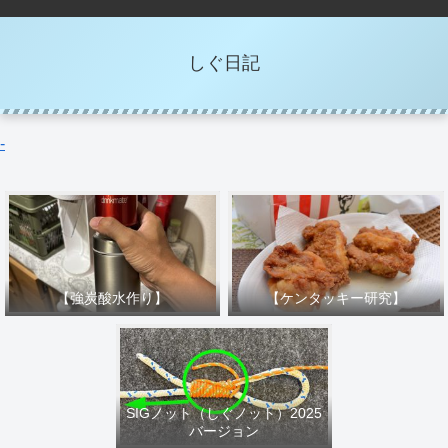
しぐ日記
-
【強炭酸水作り】
【ケンタッキー研究】
SIGノット（しぐノット）2025
バージョン