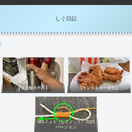
しぐ日記
-
【強炭酸水作り】
【ケンタッキー研究】
SIGノット（しぐノット）2025
バージョン