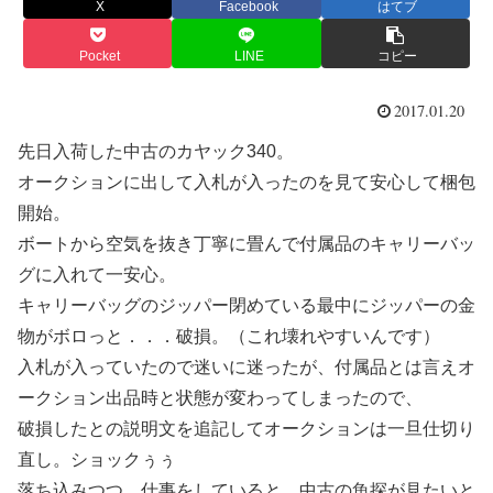
X
Facebook
はてブ
Pocket
LINE
コピー
2017.01.20
先日入荷した中古のカヤック340。
オークションに出して入札が入ったのを見て安心して梱包
開始。
ボートから空気を抜き丁寧に畳んで付属品のキャリーバッ
グに入れて一安心。
キャリーバッグのジッパー閉めている最中にジッパーの金
物がボロっと．．．破損。（これ壊れやすいんです）
入札が入っていたので迷いに迷ったが、付属品とは言えオ
ークション出品時と状態が変わってしまったので、
破損したとの説明文を追記してオークションは一旦仕切り
直し。ショックぅぅ
落ち込みつつ、仕事をしていると、中古の魚探が見たいと