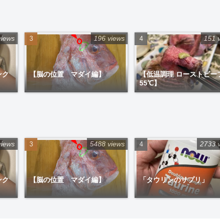
views
196 views
151 
ンク
【脳の位置 マダイ編】
【低温調理 ローストビー
55℃】
views
5488 views
2733 
ンク
【脳の位置 マダイ編】
「タウリンのサプリ」