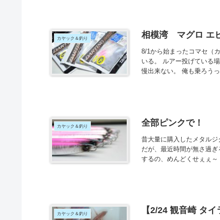
相模湾 マグロ エ
カヤック＆釣り
8/1から始まったコマセ
いる。 ルアー投げている
慢出来ない。 俺も乗ろうっ
全部ピンクで！
カヤック＆釣り
昔大量に購入したメタルジ
だが、最近時間が無さ過ぎ
するの、めんどくせぇぇ～ 
【2/24 観音崎 タ
カヤック＆釣り