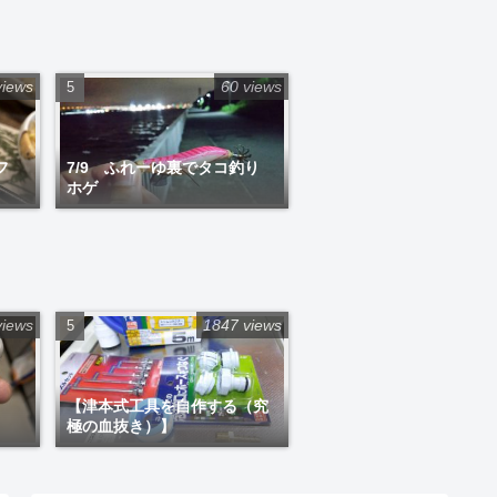
views
60 views
フ
7/9 ふれーゆ裏でタコ釣り
ホゲ
views
1847 views
【津本式工具を自作する（究
極の血抜き）】