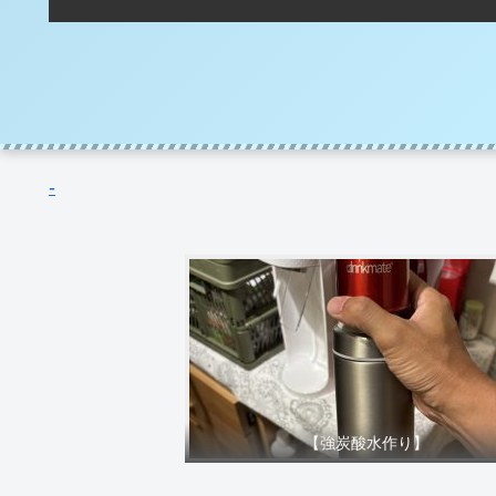
-
【強炭酸水作り】