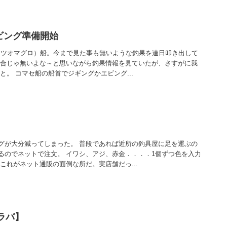
ビング準備開始
（カツオマグロ）船。今まで見た事も無いような釣果を連日叩き出して
場合じゃ無いよな～と思いながら釣果情報を見ていたが、さすがに我
と。 コマセ船の船首でジギングかエビング...
グが大分減ってしまった。 普段であれば近所の釣具屋に足を運ぶの
るのでネットで注文。 イワシ、アジ、赤金．．．．1個ずつ色を入力
これがネット通販の面倒な所だ。実店舗だっ...
イラバ】