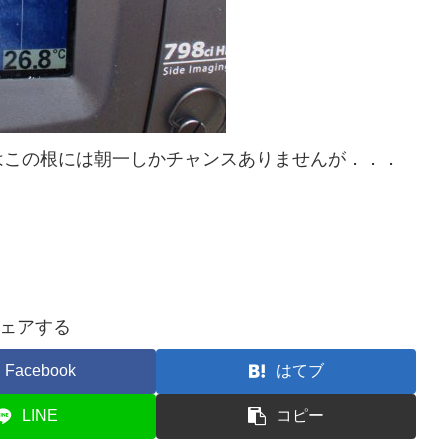
はこの根には朝一しかチャンスありませんが．．．
ェアする
Facebook
はてブ
LINE
コピー