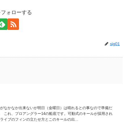
1をフォローする
sig01
送がなかなか出来ないが明日（金曜日）は晴れるとの事なので準備だ
。 これ、プロアングラー14の船底です。可動式のキールが採用され
ライブのフィンの立たせ方とこのキールの出...