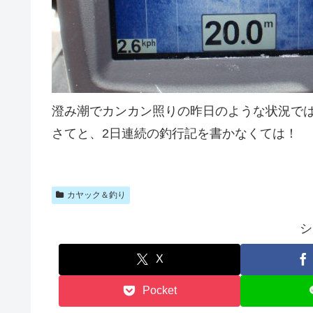
澄み潮でカンカン照りの昨日のような状況で
さてと、2日連続の釣行記を書かなくては！
カヤック＆釣り
シ
X
Pocket