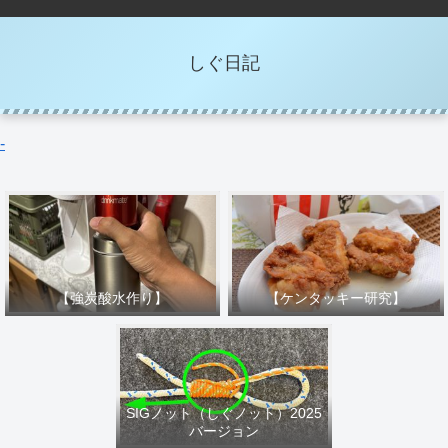
しぐ日記
-
【強炭酸水作り】
【ケンタッキー研究】
SIGノット（しぐノット）2025
バージョン