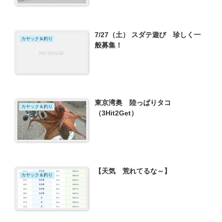
7/27（土） スダテ遊び 珍しく一
カヤック＆釣り
般募集！
東京湾奥 陸っぱりタコ
カヤック＆釣り
（3Hit2Get）
【天気 荒れてるな～】
カヤック＆釣り