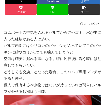
X
Facebook
はてブ
Pocket
LINE
コピー
2012.05.22
ゴムボートの空気を入れるバルブから砂やゴミ、水が中に
入った経験がある人は多い。
バルブ内部にはシリコンのパッキンが入っていてこのパッ
キンに砂やゴミが1つでも噛んでしまうと
空気は確実に漏れる事になる。特に釣行後に洗う時には注
意してもらいたい。
どうしても交換。となった場合、このバルブ専用レンチが
あると便利。
個人で保有するべき物ではないが持っていれば簡単にバル
ブが外せるし掃除も可能。