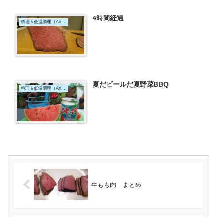
4時間経過
料理＆低温調理（Anova）
夏だビールだ夏野菜BBQ
料理＆低温調理（Anova）
牛もも肉 まとめ