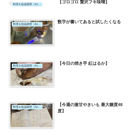
【ゴロゴロ 贅沢フキ味噌】
料理＆低温調理（Anova）
数字が書いてあると試したくなる
料理＆低温調理（Anova）
【今日の焼き芋 紅はるか】
料理＆低温調理（Anova）
【今週の激甘やきいも 最大糖度48
料理＆低温調理（Anova）
度】