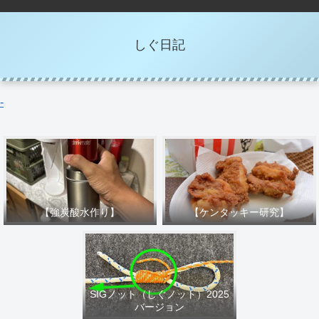
しぐ日記
-
【強炭酸水作り】
【ケンタッキー研究】
SIGノット（しぐノット）2025
バージョン