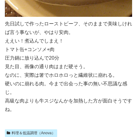
先日試しで作ったローストビーフ、そのままで美味しけれ
ば言う事ないが、やはり安肉。
ええい！煮込んでしまえ！
トマト缶+コンソメ+肉
圧力鍋に放り込んで20分
見た目、画像の通り肉はまだ硬そう。
なのに、実際は箸でホロホロっと繊維状に崩れる。
硬いのに崩れる肉。今まで出会った事の無い不思議な感
じ。
高級な肉よりも牛スジなんかを加熱した方が面白そうです
ね。
料理＆低温調理（Anova）