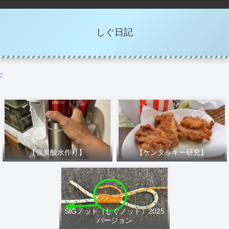
しぐ日記
-
【強炭酸水作り】
【ケンタッキー研究】
SIGノット（しぐノット）2025
バージョン