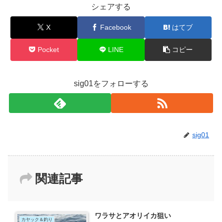
シェアする
X
Facebook
はてブ
Pocket
LINE
コピー
sig01をフォローする
sig01
関連記事
ワラサとアオリイカ狙い
カヤック＆釣り