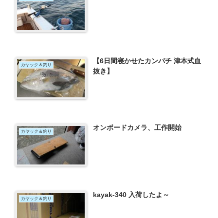
【6日間寝かせたカンパチ 津本式血
カヤック＆釣り
抜き】
オンボードカメラ、工作開始
カヤック＆釣り
kayak-340 入荷したよ～
カヤック＆釣り