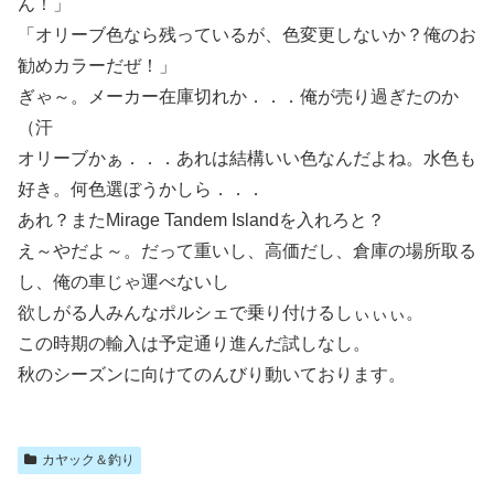
ん！」
「オリーブ色なら残っているが、色変更しないか？俺のお
勧めカラーだぜ！」
ぎゃ～。メーカー在庫切れか．．．俺が売り過ぎたのか
（汗
オリーブかぁ．．．あれは結構いい色なんだよね。水色も
好き。何色選ぼうかしら．．．
あれ？またMirage Tandem Islandを入れろと？
え～やだよ～。だって重いし、高価だし、倉庫の場所取る
し、俺の車じゃ運べないし
欲しがる人みんなポルシェで乗り付けるしぃぃぃ。
この時期の輸入は予定通り進んだ試しなし。
秋のシーズンに向けてのんびり動いております。
カヤック＆釣り