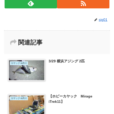
sig01
関連記事
3/29 横浜アジング 2匹
カヤック＆釣り
【ホビーカヤック Mirage
カヤック＆釣り
iTrek11】