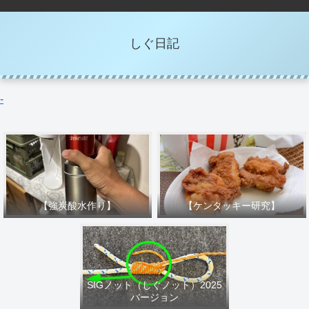
しぐ日記
-
【強炭酸水作り】
【ケンタッキー研究】
SIGノット（しぐノット）2025
バージョン