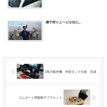
潮干狩りとヘビが出た。
カヤック＆釣り
2馬力船外機 外部タンク仕様 完成
ゴムボート用振動子ブラケット