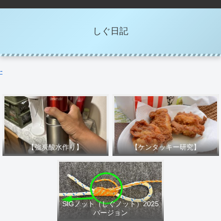
しぐ日記
-
【強炭酸水作り】
【ケンタッキー研究】
SIGノット（しぐノット）2025
バージョン