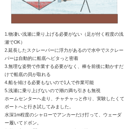
1.物凄い浅瀬に乗り上げる必要がない（足が付く程度の浅
瀬でOK）
2.延長したスクレーパーに浮力があるので水中でスクレー
パーは自動的に船底へピタっと密着
3.無理な姿勢で作業する必要がなく、棒を前後に動かすだ
けで船底の貝が取れる
4.船を傾ける必要もないので1人で作業可能
5.浅瀬に乗り上げないので潮の満ち引きも無視
ホームセンターへ走り、チャチャっと作り、実験したくて
ボートへと行き試してみました。
水深1m程度のシャローでアンカーだけ打って、ウェーダ
ー履いてドボン。