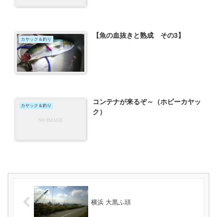
【魚の血抜きと熟成 その3】
カヤック＆釣り
コンテナが来るぞ～（ホビーカヤッ
カヤック＆釣り
ク）
横浜 大黒ふ頭