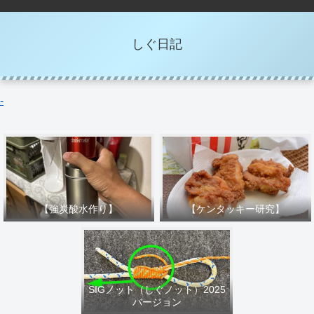
しぐ日記
-
【強炭酸水作り】
【ケンタッキー研究】
SIGノット（しぐノット）2025
バージョン