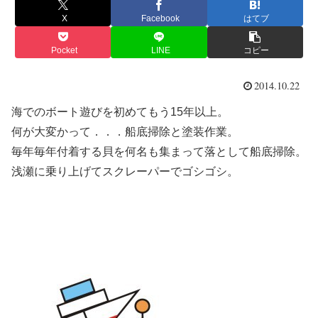
X
Facebook
はてブ
Pocket
LINE
コピー
2014.10.22
海でのボート遊びを初めてもう15年以上。
何が大変かって．．．船底掃除と塗装作業。
毎年毎年付着する貝を何名も集まって落として船底掃除。
浅瀬に乗り上げてスクレーパーでゴシゴシ。