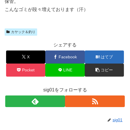
保管。
こんなゴミが段々増えております（汗）
カヤック＆釣り
シェアする
X
Facebook
はてブ
Pocket
LINE
コピー
sig01をフォローする
sig01