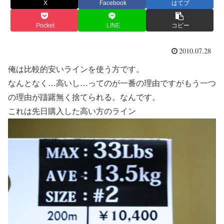
X
Facebook
はてブ
Pocket
LINE
コピー
2010.07.28
俺は比較的安いラインを使う方です。
なんとなく…高いし…ってのが一番の理由ですがもう一つ
の理由が躊躇無く捨てられる。なんです。
これは先日購入した高い方のライン