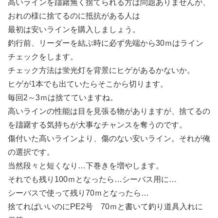
高いラインを躊躇無く捨てられる方は問題ありませんが、
おれの様に捨てるのに抵抗がある人は
最初は安いラインを購入しましょう。
釣行前、リーダーを結ぶ時に必ず先端から30ｍはライン
チェックをします。
チェック方法は蛍光灯を背景にヒゲがあるかないか。
ヒゲが1本でも出ていたらそこから切ります。
毎回2～3ｍは捨てていますね。
高いラインの性能は目を見張る物がありますが、捨てるの
を躊躇する気持ちが大事なチャンスを奪うのです。
傷付いた高いラインより、傷のない安いライン。それが俺
の選択です。
当然段々と短くなり…下巻きを増やします。
それでも残り100ｍとなったら…シーバス用に…
シーバスで使って残り70ｍとなったら…
捨てればいいのにPE2号 70ｍと書いて釣り道具入れに