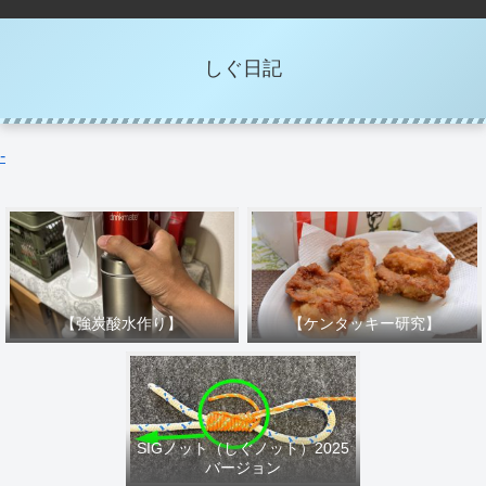
しぐ日記
-
【強炭酸水作り】
【ケンタッキー研究】
SIGノット（しぐノット）2025
バージョン