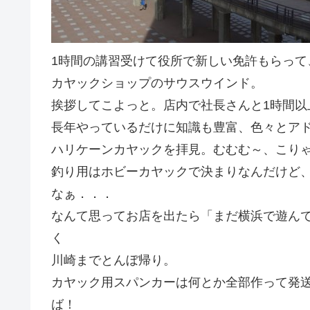
1時間の講習受けて役所で新しい免許もらって
カヤックショップのサウスウインド。
挨拶してこよっと。店内で社長さんと1時間以
長年やっているだけに知識も豊富、色々とア
ハリケーンカヤックを拝見。むむむ～、こり
釣り用はホビーカヤックで決まりなんだけど
なぁ．．．
なんて思ってお店を出たら「まだ横浜で遊ん
く
川崎までとんぼ帰り。
カヤック用スパンカーは何とか全部作って発
ば！