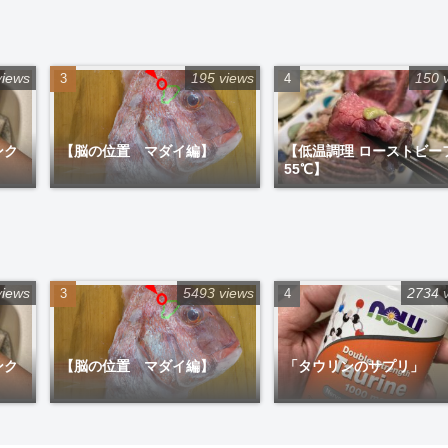
views
195 views
150 
ンク
【脳の位置 マダイ編】
【低温調理 ローストビー
55℃】
views
5493 views
2734 
ンク
【脳の位置 マダイ編】
「タウリンのサプリ」