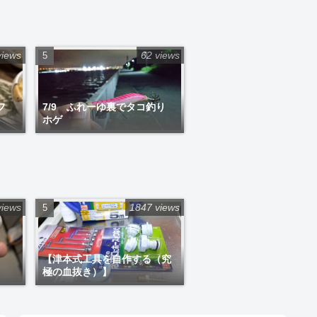
views
62 views
フ
7/9 ふれーゆ裏でタコ釣り
ホゲ
views
1847 views
【津本式工具を自作する（究
極の血抜き）】