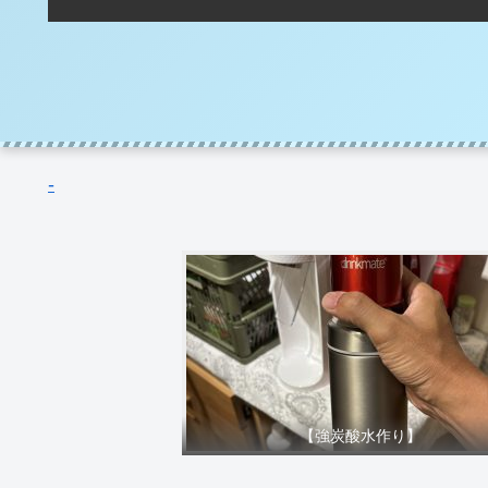
-
【強炭酸水作り】