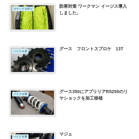
防寒対策 ワークマン イージス導入
カヤック＆釣り
しました。
グース フロントスプロケ 13T
バイク＆車
グース350にアプリリアRS250のリ
バイク＆車
ヤショックを加工移植
マジェ
バイク＆車