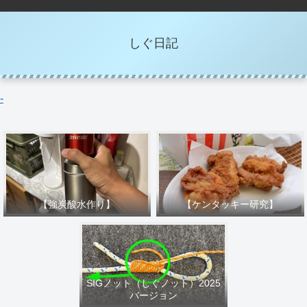
しぐ日記
-
【強炭酸水作り】
【ケンタッキー研究】
SIGノット（しぐノット）2025
バージョン