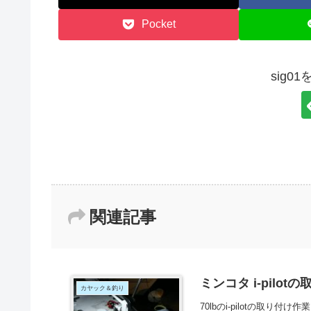
Pocket
sig0
関連記事
ミンコタ i-pilot
カヤック＆釣り
70lbのi-pilotの取り