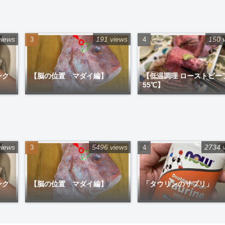
views
191 views
150 
ンク
【脳の位置 マダイ編】
【低温調理 ローストビー
55℃】
views
5496 views
2734 
ンク
【脳の位置 マダイ編】
「タウリンのサプリ」