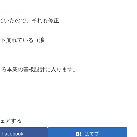
っていたので、それも修正
ウト崩れている（涙
．．
そろ本業の基板設計に入ります。
ェアする
Facebook
はてブ