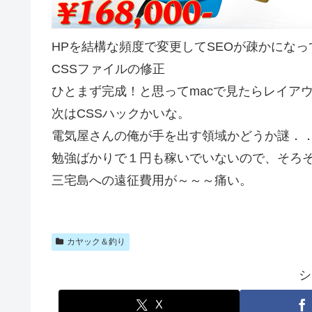
HPを結構な頻度で変更してSEOが疎かにな
CSSファイルの修正
ひとまず完成！と思ってmacで見たらレイア
次はCSSハックかいな。
電気屋さんの俺が手を出す領域かどうか謎．
勉強ばかりで１円も稼いでいないので、そろ
三宅島への遠征費用が～～～痛い。
カヤック＆釣り
シ
X