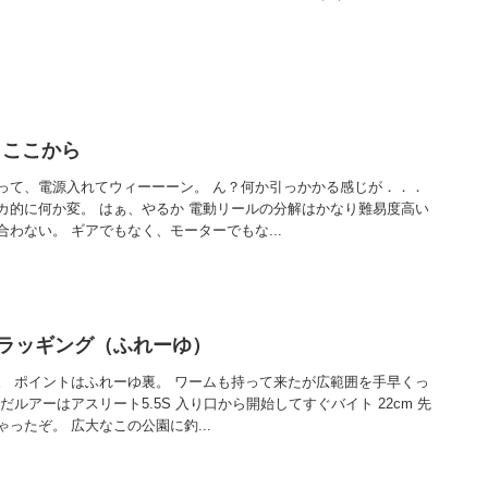
もここから
って、電源入れてウィーーーン。 ん？何か引っかかる感じが．．．
カ的に何か変。 はぁ、やるか 電動リールの分解はかなり難易度高い
わない。 ギアでもなく、モーターでもな...
ルプラッギング（ふれーゆ）
。 ポイントはふれーゆ裏。 ワームも持って来たが広範囲を手早くっ
ルアーはアスリート5.5S 入り口から開始してすぐバイト 22cm 先
ったぞ。 広大なこの公園に釣...