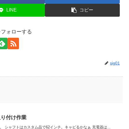
LINE
コピー
1をフォローする
sig01
の取り付け作業
付け作業。 シャフトはカスタム品で62インチ。キャビるかなぁ 充電器は...