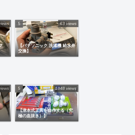
views
63 views
フ
【パナソニック 洗濯機 給水弁
交換】
views
1848 views
【津本式工具を自作する（究
極の血抜き）】