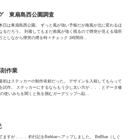
ング 東扇島西公園調査
本日は東扇島西公園。 ずっと風が強い予報だが南風が北に変わるほ
なるだろう。 到着してもまだ南風が強く残るので煙突が見える場所
としなから煙突の煙を時々チェック 1時間待...
彫刻作業
最初はステッカーの制作依頼だった。 デザインを入稿してもらって
を試作。 ステッカーにするならもう少し太い方が．．．とデータ修
の使いみちを聞くと魚を掴むガーグリップへ貼...
記
すが．．． 釣行記をBeblueへアップしました。 BeBlue（しぐ