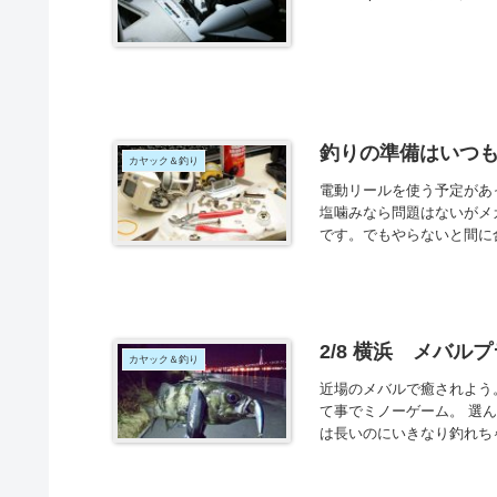
釣りの準備はいつ
カヤック＆釣り
電動リールを使う予定があ
塩噛みなら問題はないがメ
です。でもやらないと間に合
2/8 横浜 メバ
カヤック＆釣り
近場のメバルで癒されよう
て事でミノーゲーム。 選んだ
は長いのにいきなり釣れちゃ