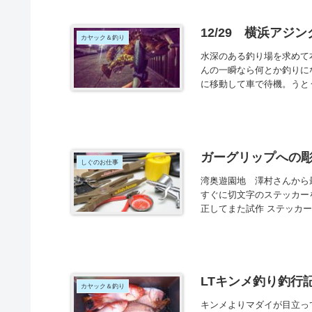
12/29 横浜アジ
カヤック＆釣り
水深のある釣り場を求めて
んの一瞬なら何とか釣りに
に移動して車で待機。うとう
ガーグリップへの
しぐのお仕事
湾奥遊園地 澤村さんから
すぐに切文字のステッカー
正してまた試作 ステッカー
LTキンメ釣り釣行
カヤック＆釣り
キンメよりマダイが目立ってま