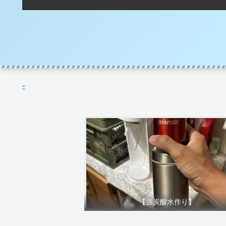
-
【強炭酸水作り】