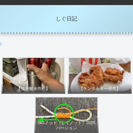
しぐ日記
-
【強炭酸水作り】
【ケンタッキー研究】
SIGノット（しぐノット）2025
バージョン