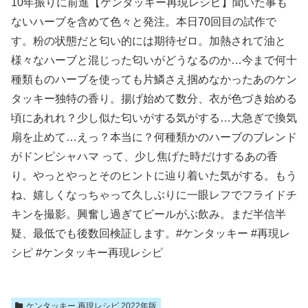
10年振りに前進【ケンタッキー再現レシピ】聞いた事も
ないハーブを含めて色々と発注。本日70回目の試作で
す。粉の状態だと匂い的には期待ゼロ。加熱されて油と
様々なハーブと混じった匂いがどうなるのか…今まで何十
種類ものハーブを使っても片鱗さえ掴めなかったあのケン
タッキー独特の香り。揚げ始めて数分、衣が色づき始める
頃にあれれ？少し似た匂いがする気がする…大急ぎで換気
扇を止めて…えっ？本当に？何種類かのハーブのブレンド
がドンピシャハマ って、少し焦げた時だけするあの香
り。やっとやっとそのヒントに辿り着いた気がする。もう
ね、嬉しくなっちゃって久しぶりに一眼レフでフライドチ
キンを撮影。興奮し過ぎてビールがぶ飲み。まだ半信半
疑、最低でも後数回検証します。#ケンタッキー #再現レ
シピ #ケンタッキー再現レシピ
ケンタッキー 再現レシピ 2022年版