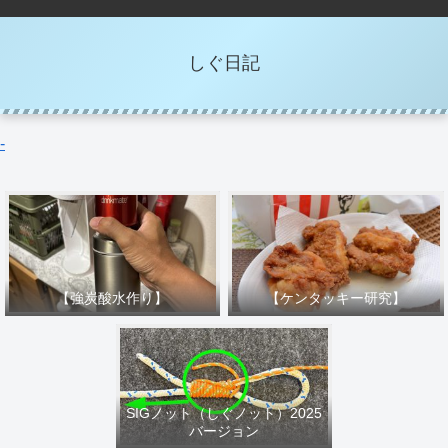
しぐ日記
-
【強炭酸水作り】
【ケンタッキー研究】
SIGノット（しぐノット）2025
バージョン