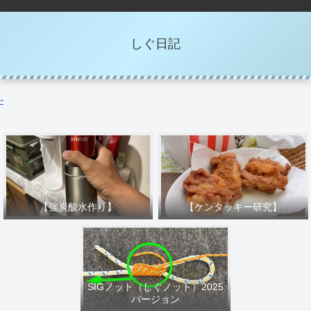
しぐ日記
-
【強炭酸水作り】
【ケンタッキー研究】
SIGノット（しぐノット）2025
バージョン