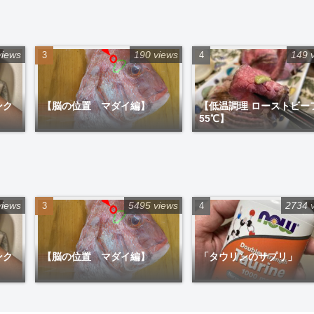
views
190 views
149 
ンク
【脳の位置 マダイ編】
【低温調理 ローストビー
55℃】
views
5495 views
2734 
ンク
【脳の位置 マダイ編】
「タウリンのサプリ」