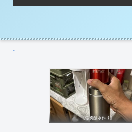
-
【強炭酸水作り】