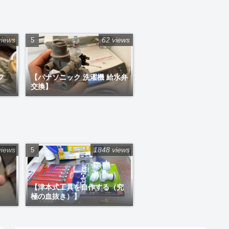
views
62 views
フ
【パナソニック 洗濯機 給水弁
交換】
views
1848 views
【津本式工具を自作する（究
極の血抜き）】