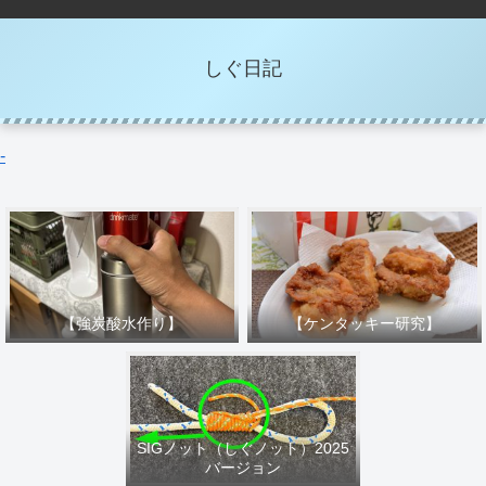
しぐ日記
-
【強炭酸水作り】
【ケンタッキー研究】
SIGノット（しぐノット）2025
バージョン