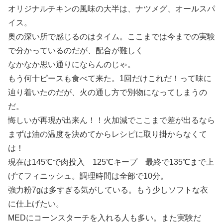
オリジナルチキンの風味の大半は、ナツメグ、オールスパ
イス。
奥の深い所で感じるのはタイム。ここまでは今までの実験
で分かっているのだが、配合が難しく
なかなか思い通りにならんのじゃ。
もう何十ピースも食べて来た。1回だけこれだ！って味に
辿り着いたのだが、火の通し方で別物になってしまうの
だ。
悔しいが再現が出来ん！！火加減でここまで差が出るなら
まずは油の温度を決めてからレシピに取り掛からなくて
は！
現在は145℃で肉投入 125℃キープ 最終で135℃まで上
げてフィニッシュ。調理時間は全部で10分。
強力粉7gは多すぎる気がしている。もう少しソフトな衣
に仕上げたい。
MEDにコーンスターチを入れる人も多い。また実験だ