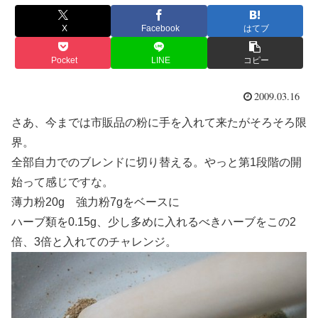
X
Facebook
はてブ
Pocket
LINE
コピー
2009.03.16
さあ、今までは市販品の粉に手を入れて来たがそろそろ限
界。
全部自力でのブレンドに切り替える。やっと第1段階の開
始って感じですな。
薄力粉20g 強力粉7gをベースに
ハーブ類を0.15g、少し多めに入れるべきハーブをこの2
倍、3倍と入れてのチャレンジ。