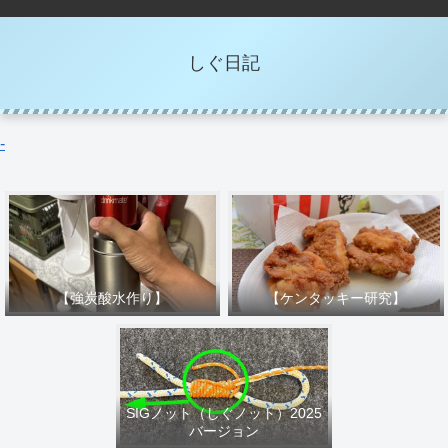
しぐ日記
-
【強炭酸水作り】
【ケンタッキー研究】
SIGノット（しぐノット）2025
バージョン