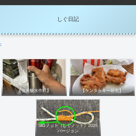
しぐ日記
-
【強炭酸水作り】
【ケンタッキー研究】
SIGノット（しぐノット）2025
バージョン