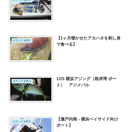
【1ヶ月寝かせたアカハタを刺し身
カヤック＆釣り
で食べる】
1/25 横浜アジング（根岸湾 ボー
カヤック＆釣り
ト） アジメバル
【瀬戸内海→横浜ベイサイド向け
カヤック＆釣り
ボート】