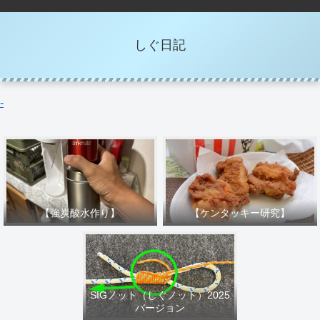
しぐ日記
-
【強炭酸水作り】
【ケンタッキー研究】
SIGノット（しぐノット）2025
バージョン