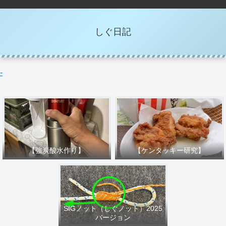
しぐ日記
-
【強炭酸水作り】
【ケンタッキー研究】
SIGノット（しぐノット）2025
バージョン