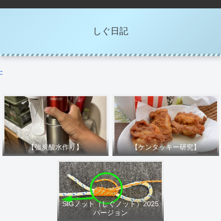
しぐ日記
-
【強炭酸水作り】
【ケンタッキー研究】
SIGノット（しぐノット）2025
バージョン