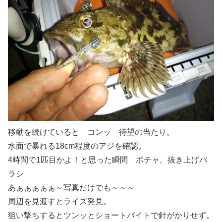
移動を続けていると コンッ 待望の当たり。
水面で暴れる18cm程度のアジを確認。
4時間で1匹目かよ！と思った瞬間 ポチャ。抜き上げバ
ラシ
あぁぁぁぁぁ～写真だけでも～～～
周辺を見渡すとライズ発見。
狙い撃ちするとツンッとショートバイトで針がかりせず。