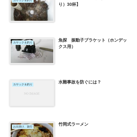
カヤック＆釣り
り）30杯】
魚探 振動子ブラケット（ホンデッ
カヤック＆釣り
クス用）
水難事故を防ぐには？
カヤック＆釣り
竹岡式ラーメン
お出掛け、旅行