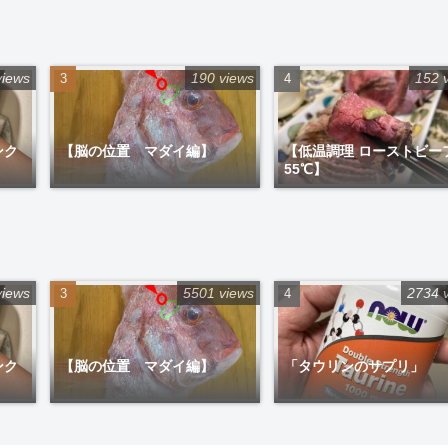
views
190 views
152 
ンク
【脳の位置 マダイ編】
【低温調理 ローストビー
55℃】
views
5501 views
2734 
ンク
【脳の位置 マダイ編】
「タウリンのサプリ」