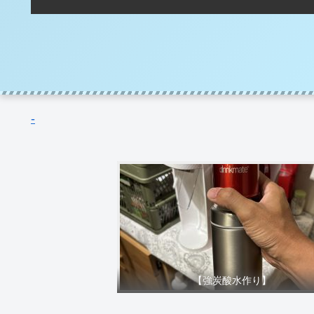
-
【強炭酸水作り】