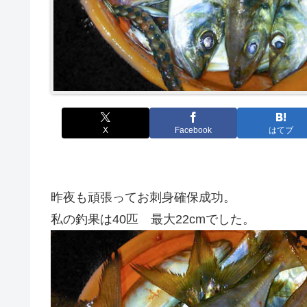
X
Facebook
はてブ
昨夜も頑張ってお刺身確保成功。
私の釣果は40匹 最大22cmでした。