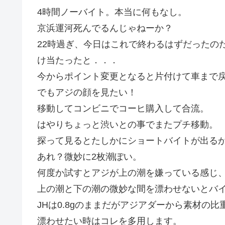
4時間ノーバイト。本当に何もなし。
京浜運河死んでるんじゃねーか？
22時過ぎ、今日はこれで終わるはずだったの
け当たったと．．．
今からポイント変更となると片付けて車まで
でもアジの顔を見たい！
移動してコンビニでコーヒ購入して合流。
はやりちょっと渋いとの事でまたプチ移動。
探って見るとたしかにショートバイトが出る
あれ？微妙に2枚潮ぽい。
何度か試すとアジが上の潮を嫌っている感じ
上の潮と下の潮の微妙な間を漂わせないとバ
JHは0.8gのままだがアジアダーから素材の
漂わせたい時はコレを多用します。