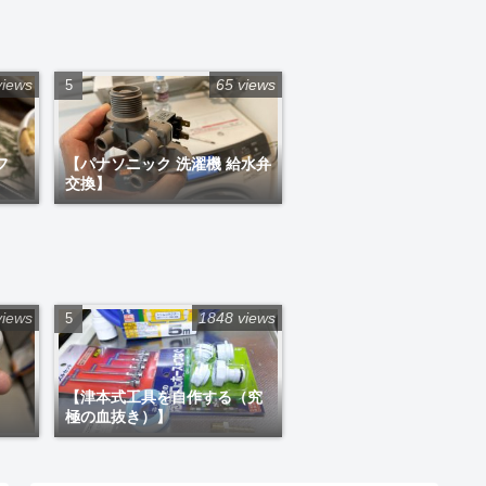
views
65 views
フ
【パナソニック 洗濯機 給水弁
交換】
views
1848 views
【津本式工具を自作する（究
極の血抜き）】