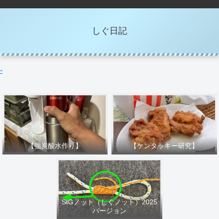
しぐ日記
-
【強炭酸水作り】
【ケンタッキー研究】
SIGノット（しぐノット）2025
バージョン