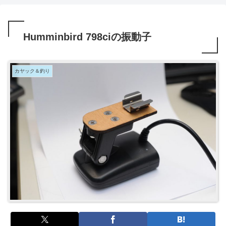
Humminbird 798ciの振動子
カヤック＆釣り