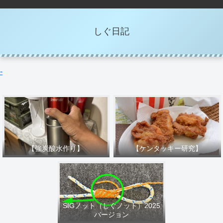
しぐ日記
-
【強炭酸水作り】
【ケンタッキー研究】
SIGノット（しぐノット）2025
バージョン