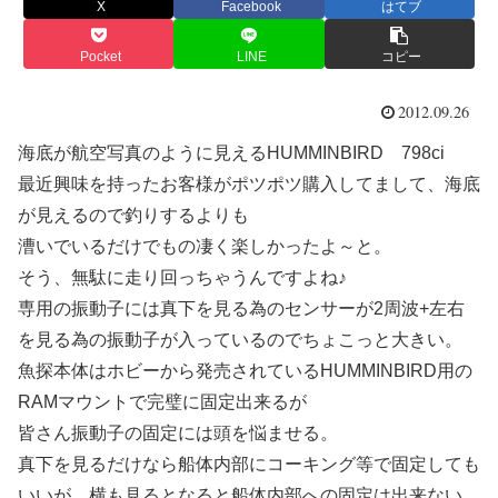
X
Facebook
はてブ
Pocket
LINE
コピー
2012.09.26
海底が航空写真のように見えるHUMMINBIRD 798ci
最近興味を持ったお客様がポツポツ購入してまして、海底
が見えるので釣りするよりも
漕いでいるだけでもの凄く楽しかったよ～と。
そう、無駄に走り回っちゃうんですよね♪
専用の振動子には真下を見る為のセンサーが2周波+左右
を見る為の振動子が入っているのでちょこっと大きい。
魚探本体はホビーから発売されているHUMMINBIRD用の
RAMマウントで完璧に固定出来るが
皆さん振動子の固定には頭を悩ませる。
真下を見るだけなら船体内部にコーキング等で固定しても
いいが、横も見るとなると船体内部への固定は出来ない。