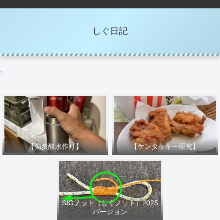
しぐ日記
-
【強炭酸水作り】
【ケンタッキー研究】
SIGノット（しぐノット）2025
バージョン