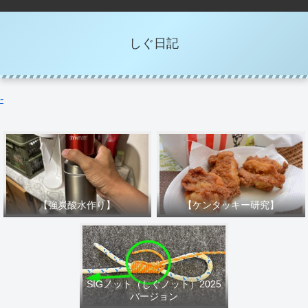
しぐ日記
-
【強炭酸水作り】
【ケンタッキー研究】
SIGノット（しぐノット）2025
バージョン