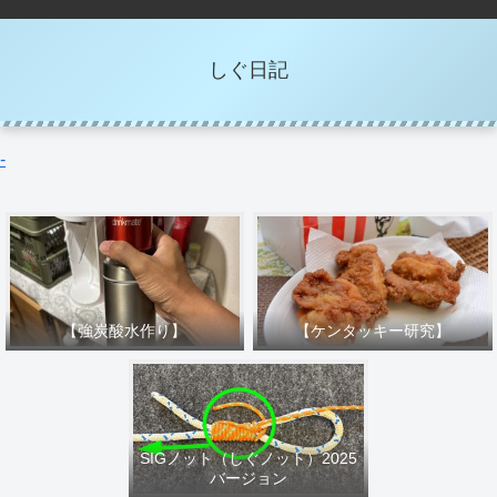
しぐ日記
-
【強炭酸水作り】
【ケンタッキー研究】
SIGノット（しぐノット）2025
バージョン