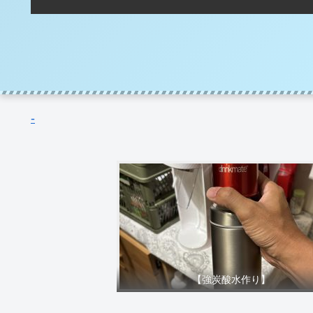
-
【強炭酸水作り】