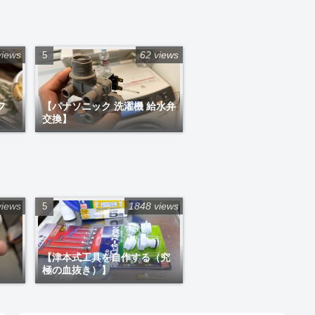
views
62 views
フ
【パナソニック 洗濯機 給水弁
交換】
views
1848 views
【津本式工具を自作する（究
極の血抜き）】