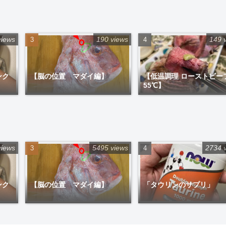
views
190 views
149 
ンク
【脳の位置 マダイ編】
【低温調理 ローストビー
55℃】
views
5495 views
2734 
ンク
【脳の位置 マダイ編】
「タウリンのサプリ」