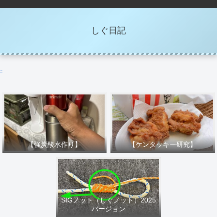
しぐ日記
-
【強炭酸水作り】
【ケンタッキー研究】
SIGノット（しぐノット）2025
バージョン