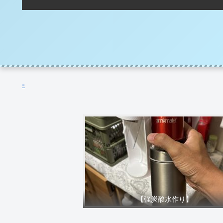
-
【強炭酸水作り】