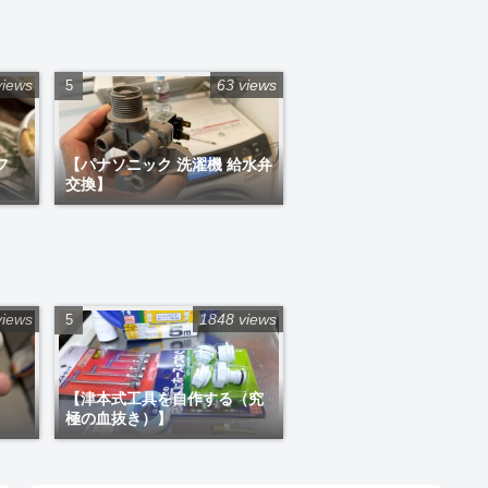
views
63 views
フ
【パナソニック 洗濯機 給水弁
交換】
views
1848 views
【津本式工具を自作する（究
極の血抜き）】