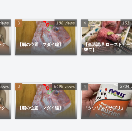
views
188 views
151 
ンク
【脳の位置 マダイ編】
【低温調理 ローストビー
55℃】
views
5499 views
2734 
ンク
【脳の位置 マダイ編】
「タウリンのサプリ」