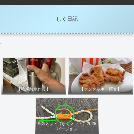
しぐ日記
-
【強炭酸水作り】
【ケンタッキー研究】
SIGノット（しぐノット）2025
バージョン